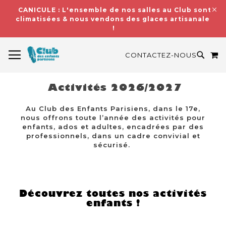
CANICULE : L'ensemble de nos salles au Club sont
climatisées & nous vendons des glaces artisanales
!
BASCULER LA NAVIGATION
M
RECH
CONTACTEZ-NOUS
Activités 2026/2027
Au Club des Enfants Parisiens, dans le 17e,
nous offrons toute l’année des activités pour
enfants, ados et adultes, encadrées par des
professionnels, dans un cadre convivial et
sécurisé.
Découvrez toutes nos activités
enfants !