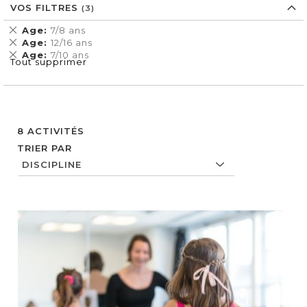
VOS FILTRES
Supprimer
Age
7/8 ans
cet
Supprimer
Age
12/16 ans
Élément
cet
Supprimer
Age
7/10 ans
Tout supprimer
Élément
cet
Élément
8
ACTIVITÉS
TRIER PAR