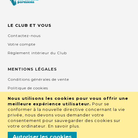
LE CLUB ET VOUS
Contactez-nous
Votre compte
Règlement intérieur du Club
MENTIONS LÉGALES
Conditions générales de vente
Politique de cookies
Mentions légales et CGU
Nous utilisons les cookies pour vous offrir une
meilleure expérience utilisateur.
Pour se
Protection de la vie privée
conformer à la nouvelle directive concernant la vie
privée, nous devons vous demander votre
consentement pour sauvegarder des cookies sur
RETROUVEZ NOUS SUR LES RÉSEAUX
votre ordinateur.
En savoir plus
.
Autoriser les cookies