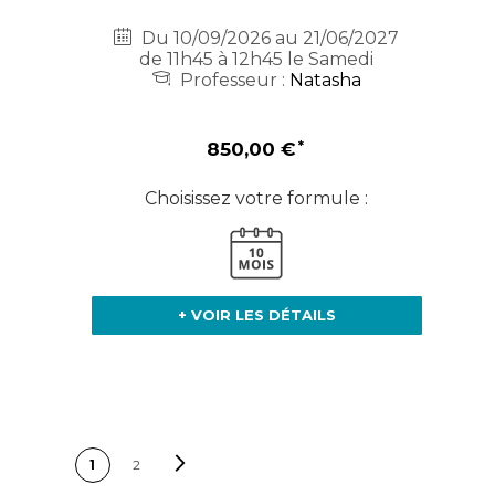
Du 10/09/2026 au 21/06/2027
de 11h45 à 12h45 le Samedi
Professeur :
Natasha
850,00 €
Choisissez votre formule :
+ VOIR LES DÉTAILS
PAGE
Page
Suivant
Vous lisez
Page
1
2