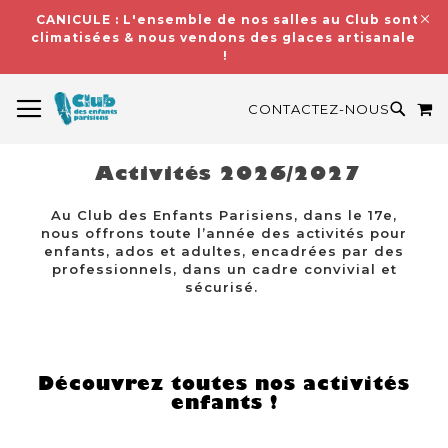
CANICULE : L'ensemble de nos salles au Club sont
climatisées & nous vendons des glaces artisanales
!
BASCULER LA NAVIGATION
M
RECH
CONTACTEZ-NOUS
Activités 2026/2027
Au Club des Enfants Parisiens, dans le 17e,
nous offrons toute l’année des activités pour
enfants, ados et adultes, encadrées par des
professionnels, dans un cadre convivial et
sécurisé.
Découvrez toutes nos activités
enfants !