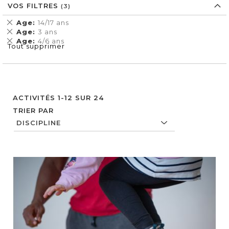
VOS FILTRES
Supprimer
Age
14/17 ans
cet
Supprimer
Age
3 ans
Élément
cet
Supprimer
Age
4/6 ans
Tout supprimer
Élément
cet
Élément
ACTIVITÉS
1
-
12
SUR
24
TRIER PAR