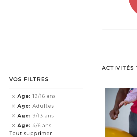
ACTIVITÉS
VOS FILTRES
Supprimer
Age
12/16 ans
cet
Supprimer
Age
Adultes
Élément
cet
Supprimer
Age
9/13 ans
Élément
cet
Supprimer
Age
4/6 ans
Élément
cet
Tout supprimer