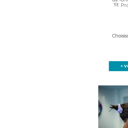
Pro
Choisis
+ V