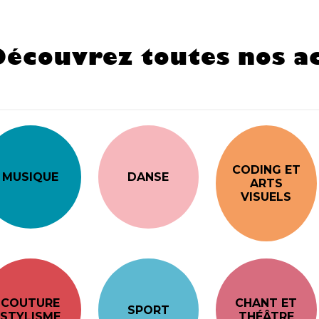
Découvrez toutes nos ac
CODING ET
MUSIQUE
DANSE
ARTS
VISUELS
COUTURE
CHANT ET
SPORT
STYLISME
THÉÂTRE