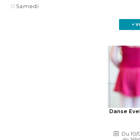
Samedi
+ V
Danse Evei
Du 10/0
de 16h