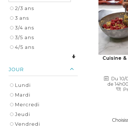
2/3 ans
3 ans
3/4 ans
3/5 ans
4/5 ans
Cuisine &
JOUR
Du 10/0
de 14h00
Lundi
Pr
Mardi
Mercredi
Jeudi
Choisis
Vendredi