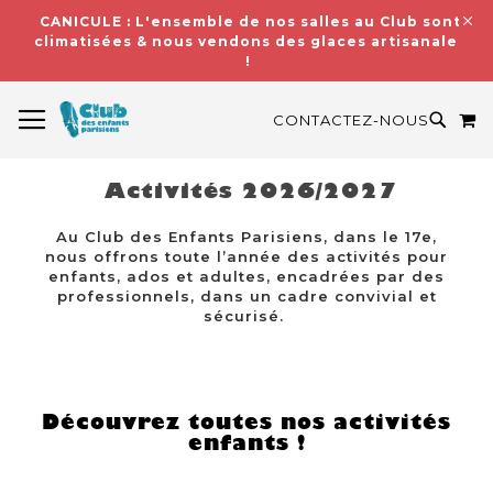
CANICULE : L'ensemble de nos salles au Club sont
climatisées & nous vendons des glaces artisanales
!
BASCULER LA NAVIGATION
M
RECH
CONTACTEZ-NOUS
Activités 2026/2027
Au Club des Enfants Parisiens, dans le 17e,
nous offrons toute l’année des activités pour
enfants, ados et adultes, encadrées par des
professionnels, dans un cadre convivial et
sécurisé.
Découvrez toutes nos activités
enfants !