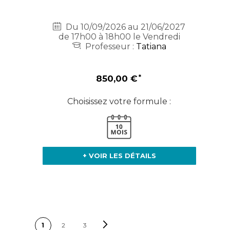
Du 10/09/2026 au 21/06/2027
de 17h00 à 18h00 le Vendredi
Professeur :
Tatiana
850,00 €
Choisissez votre formule :
+ VOIR LES DÉTAILS
PAGE
Page
Suivant
Vous lisez actuellement la
Page
Page
1
2
3