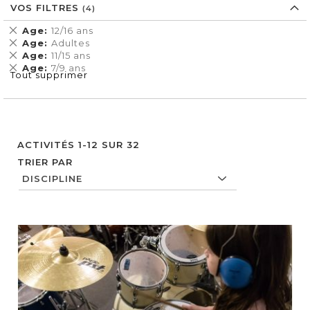
VOS FILTRES
Supprimer
Age
12/16 ans
cet
Supprimer
Age
Adultes
Élément
cet
Supprimer
Age
11/15 ans
Élément
cet
Supprimer
Age
7/9 ans
Tout supprimer
Élément
cet
Élément
ACTIVITÉS
1
-
12
SUR
32
TRIER PAR