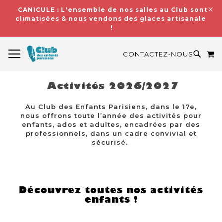
CANICULE : L'ensemble de nos salles au Club sont
climatisées & nous vendons des glaces artisanales
!
BASCULER LA NAVIGATION
M
RECH
CONTACTEZ-NOUS
Activités 2026/2027
Au Club des Enfants Parisiens, dans le 17e,
nous offrons toute l’année des activités pour
enfants, ados et adultes, encadrées par des
professionnels, dans un cadre convivial et
sécurisé.
Découvrez toutes nos activités
enfants !