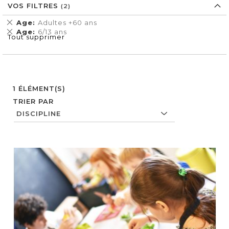
VOS FILTRES
Supprimer
Age
Adultes +60 ans
cet
Supprimer
Age
6/13 ans
Tout supprimer
Élément
cet
Élément
1
ÉLÉMENT(S)
TRIER PAR