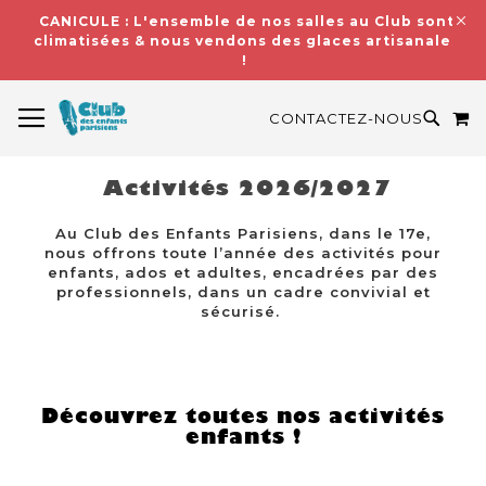
CANICULE : L'ensemble de nos salles au Club sont
climatisées & nous vendons des glaces artisanales
!
BASCULER LA NAVIGATION
M
RECH
CONTACTEZ-NOUS
Activités 2026/2027
Au Club des Enfants Parisiens, dans le 17e,
nous offrons toute l’année des activités pour
enfants, ados et adultes, encadrées par des
professionnels, dans un cadre convivial et
sécurisé.
Découvrez toutes nos activités
enfants !