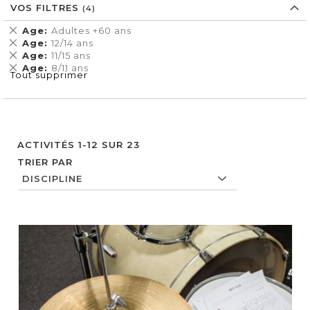
VOS FILTRES
Supprimer
Age
Adultes +60 ans
cet
Supprimer
Age
12/14 ans
Élément
cet
Supprimer
Age
11/15 ans
Élément
cet
Supprimer
Age
8/11 ans
Tout supprimer
Élément
cet
Élément
ACTIVITÉS
1
-
12
SUR
23
TRIER PAR