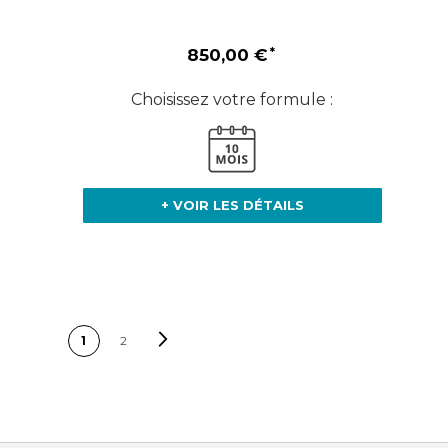
850,00 €
Choisissez votre formule :
+ VOIR LES DÉTAILS
PAGE
Page
Suivant
Vous lisez
Page
1
2
actuellement la page