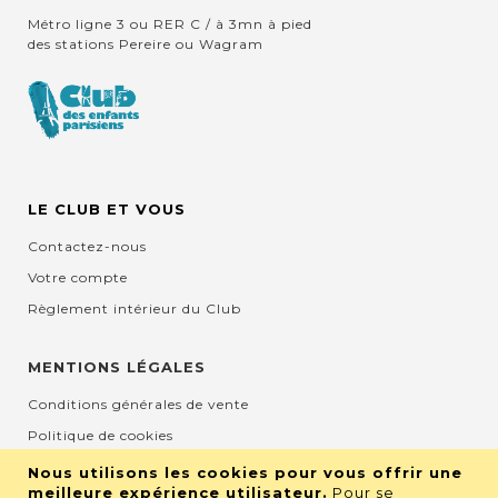
Métro ligne 3 ou RER C / à 3mn à pied
des stations Pereire ou Wagram
LE CLUB ET VOUS
Contactez-nous
Votre compte
Règlement intérieur du Club
MENTIONS LÉGALES
Conditions générales de vente
Politique de cookies
Mentions légales et CGU
Nous utilisons les cookies pour vous offrir une
meilleure expérience utilisateur.
Pour se
Protection de la vie privée