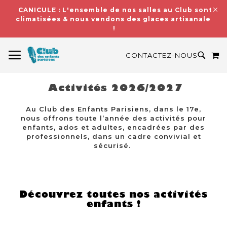
CANICULE : L'ensemble de nos salles au Club sont
climatisées & nous vendons des glaces artisanales
!
BASCULER LA NAVIGATION
M
RECH
CONTACTEZ-NOUS
Activités 2026/2027
Au Club des Enfants Parisiens, dans le 17e,
nous offrons toute l’année des activités pour
enfants, ados et adultes, encadrées par des
professionnels, dans un cadre convivial et
sécurisé.
Découvrez toutes nos activités
enfants !