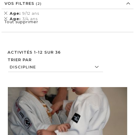
VOS FILTRES
Supprimer
Age
9/12 ans
cet
Supprimer
Age
3/4 ans
Tout supprimer
Élément
cet
Élément
ACTIVITÉS
1
-
12
SUR
36
TRIER PAR