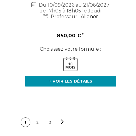
Du 10/09/2026 au 21/06/2027
de 17h05 à 18h05 le Jeudi
Professeur :
Alienor
850,00 €
Choisissez votre formule :
+ VOIR LES DÉTAILS
PAGE
Page
Suivant
Vous lisez actuellement la
Page
Page
1
2
3
page