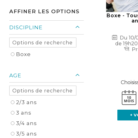
Élément
AFFINER LES OPTIONS
Boxe - Tous
an
DISCIPLINE
Du 10/0
de 19h20
Pr
Boxe
AGE
Choisis
2/3 ans
3 ans
+ V
3/4 ans
3/5 ans