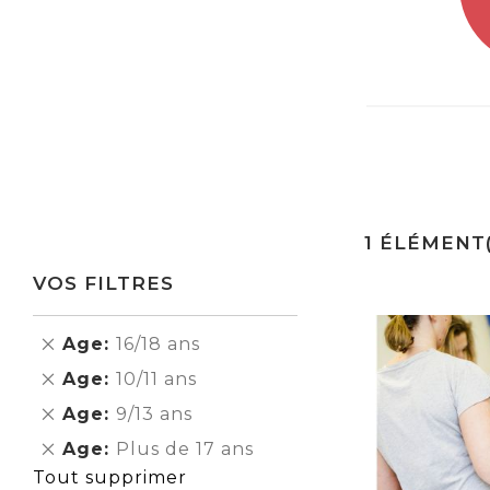
1
ÉLÉMENT(
VOS FILTRES
Supprimer
Age
16/18 ans
cet
Supprimer
Age
10/11 ans
Élément
cet
Supprimer
Age
9/13 ans
Élément
cet
Supprimer
Age
Plus de 17 ans
Élément
cet
Tout supprimer