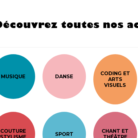
Découvrez toutes nos ac
CODING ET
MUSIQUE
DANSE
ARTS
VISUELS
COUTURE
CHANT ET
SPORT
STYLISME
THÉÂTRE