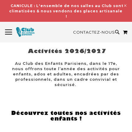
CANICULE : L'ensemble de nos salles au Club sont
climatisées & nous vendons des glaces artisanales
!
BASCULER LA NAVIGATION
M
RECH
CONTACTEZ-NOUS
Activités 2026/2027
Au Club des Enfants Parisiens, dans le 17e,
nous offrons toute l’année des activités pour
enfants, ados et adultes, encadrées par des
professionnels, dans un cadre convivial et
sécurisé.
Découvrez toutes nos activités
enfants !