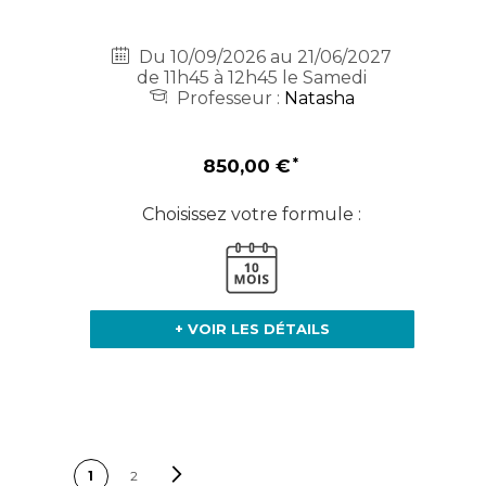
Du 10/09/2026 au 21/06/2027
de 11h45 à 12h45 le Samedi
Professeur :
Natasha
850,00 €
Choisissez votre formule :
+ VOIR LES DÉTAILS
PAGE
Page
Suivant
Vous lisez
Page
1
2