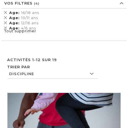
VOS FILTRES
Supprimer
Age
16/18 ans
cet
Supprimer
Age
10/11 ans
Élément
cet
Supprimer
Age
12/16 ans
Élément
cet
Supprimer
Age
4/6 ans
Tout supprimer
Élément
cet
Élément
ACTIVITÉS
1
-
12
SUR
19
TRIER PAR