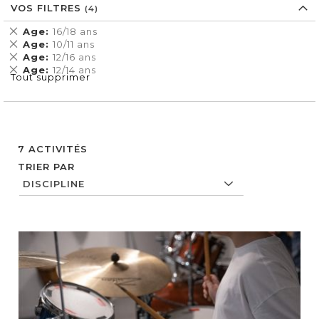
VOS FILTRES
Supprimer
Age
16/18 ans
cet
Supprimer
Age
10/11 ans
Élément
cet
Supprimer
Age
12/16 ans
Élément
cet
Supprimer
Age
12/14 ans
Tout supprimer
Élément
cet
Élément
7
ACTIVITÉS
TRIER PAR