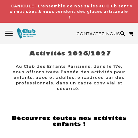
CANICULE : L'ensemble de nos salles au Club sont
climatisées & nous vendons des glaces artisanales
!
BASCULER LA NAVIGATION
M
RECH
CONTACTEZ-NOUS
Activités 2026/2027
Au Club des Enfants Parisiens, dans le 17e,
nous offrons toute l’année des activités pour
enfants, ados et adultes, encadrées par des
professionnels, dans un cadre convivial et
sécurisé.
Découvrez toutes nos activités
enfants !