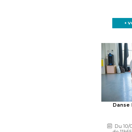
+ V
Danse 
Du 10/0
de 11h55