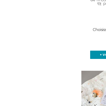
P
Choisis
+ V