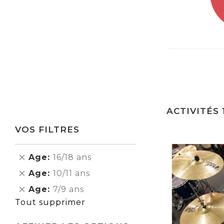
ACTIVITÉS
VOS FILTRES
Supprimer
Age
16/18 ans
cet
Supprimer
Age
10/11 ans
Élément
cet
Supprimer
Age
7/9 ans
Élément
cet
Tout supprimer
Élément