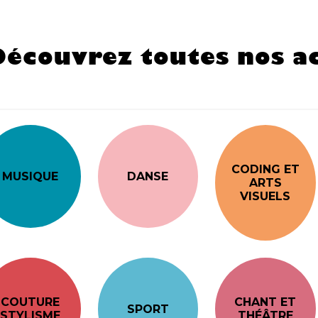
Découvrez toutes nos ac
CODING ET
MUSIQUE
DANSE
ARTS
VISUELS
COUTURE
CHANT ET
SPORT
STYLISME
THÉÂTRE