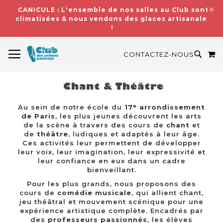
CANICULE : L'ensemble de nos salles au Club sont
climatisées & nous vendons des glaces artisanales
!
BASCULER LA NAVIGATION
M
RECH
CONTACTEZ-NOUS
Chant & Théâtre
Au sein de notre école du
17ᵉ arrondissement
de Paris
, les plus jeunes découvrent les arts
de la scène à travers des cours de
chant
et
de
théâtre
, ludiques et adaptés à leur âge.
Ces activités leur permettent de développer
leur voix, leur imagination, leur expressivité et
leur confiance en eux dans un cadre
bienveillant.
Pour les plus grands, nous proposons des
cours de
comédie musicale
, qui allient chant,
jeu théâtral et mouvement scénique pour une
expérience artistique complète. Encadrés par
des
professeurs passionnés
, les élèves