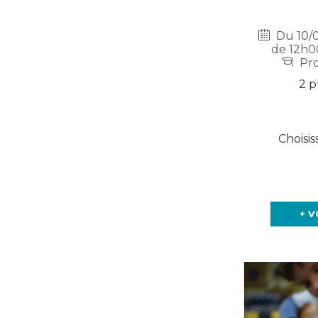
Du 10/0
de 12h0
Pro
2 p
Choisis
+ V