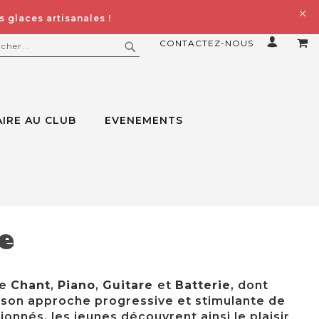
 glaces artisanales !
CONTACTEZ-NOUS
MO
ERCHER
RECHERCHER
IRE AU CLUB
EVENEMENTS
e
de
Chant
,
Piano
,
Guitare
et
Batterie
, dont
 son approche progressive et stimulante de
onnés, les jeunes découvrent ainsi le plaisir