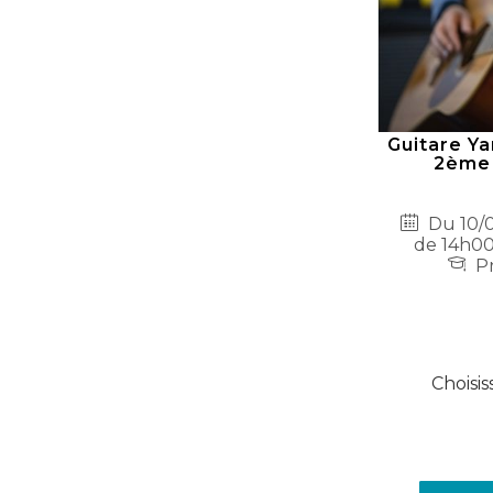
Guitare Y
2ème 
Du 10/0
de 14h00
Pr
Choisis