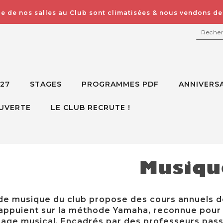
e de nos salles au Club sont climatisées & nous vendons des
RECH
027
STAGES
PROGRAMMES PDF
ANNIVERSA
UVERTE
LE CLUB RECRUTE !
Musiqu
 de musique du club propose des cours annuels 
’appuient sur la méthode Yamaha, reconnue pour
sage musical. Encadrés par des professeurs passi