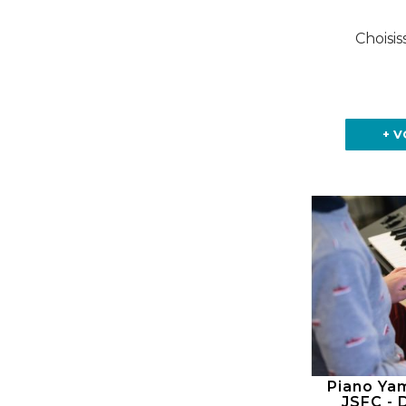
Choisis
+ V
Piano Ya
JSFC - 