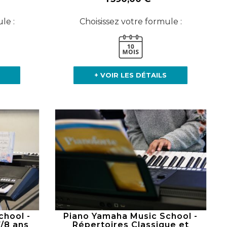
le :
Choisissez votre formule :
+ VOIR LES DÉTAILS
chool -
Piano Yamaha Music School -
/8 ans
Répertoires Classique et