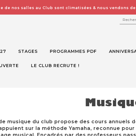
e de nos salles au Club sont climatisées & nous vendons des
RECH
027
STAGES
PROGRAMMES PDF
ANNIVERSA
UVERTE
LE CLUB RECRUTE !
Musiqu
 de musique du club propose des cours annuels 
’appuient sur la méthode Yamaha, reconnue pour
sage musical. Encadrés par des professeurs passi