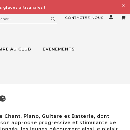
 glaces artisanales !
CONTACTEZ-NOUS
MO
ERCHER
RECHERCHER
IRE AU CLUB
EVENEMENTS
e
de
Chant
,
Piano
,
Guitare
et
Batterie
, dont
 son approche progressive et stimulante de
onnés, les jeunes découvrent ainsi le plaisir