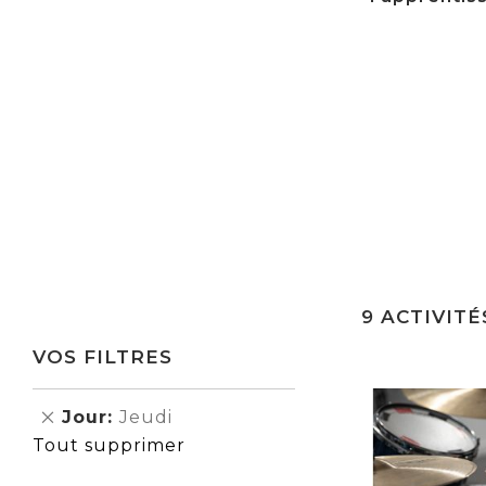
9
ACTIVITÉ
VOS FILTRES
Supprimer
Jour
Jeudi
cet
Tout supprimer
Élément