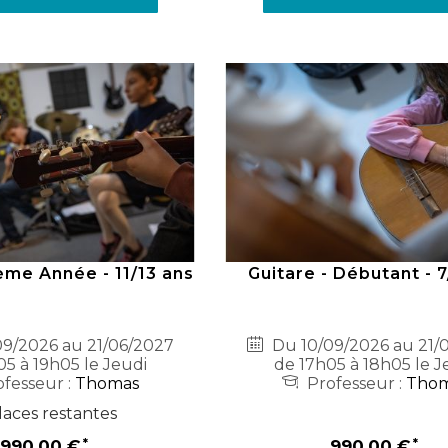
ème Année - 11/13 ans
Guitare - Débutant - 
9/2026 au 21/06/2027
Du 10/09/2026 au 21/
05 à 19h05 le Jeudi
de 17h05 à 18h05 le J
fesseur :
Thomas
Professeur :
Tho
laces restantes
990,00 €
990,00 €