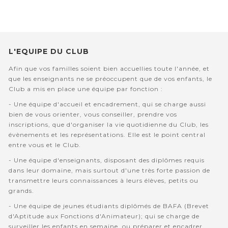
L'EQUIPE DU CLUB
Afin que vos familles soient bien accuellies toute l'année, et
que les enseignants ne se préoccupent que de vos enfants, le
Club a mis en place une équipe par fonction :
- Une équipe d'accueil et encadrement, qui se charge aussi
bien de vous orienter, vous conseiller, prendre vos
inscriptions, que d'organiser la vie quotidienne du Club, les
évènements et les représentations. Elle est le point central
entre vous et le Club.
- Une équipe d'enseignants, disposant des diplômes requis
dans leur domaine, mais surtout d'une très forte passion de
transmettre leurs connaissances à leurs élèves, petits ou
grands.
- Une équipe de jeunes étudiants diplômés de BAFA (Brevet
d'Aptitude aux Fonctions d'Animateur); qui se charge de
surveiller les enfants en semaine, ou préparer et encadrer