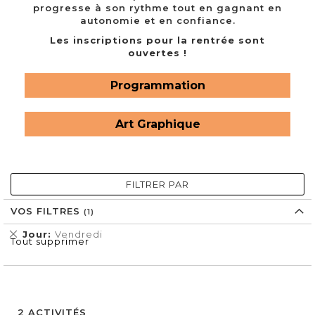
progresse à son rythme tout en gagnant en
autonomie et en confiance.
Les inscriptions pour la rentrée sont
ouvertes !
Programmation
Art Graphique
FILTRER PAR
VOS FILTRES
Supprimer
Jour
Vendredi
Tout supprimer
cet
Élément
2
ACTIVITÉS