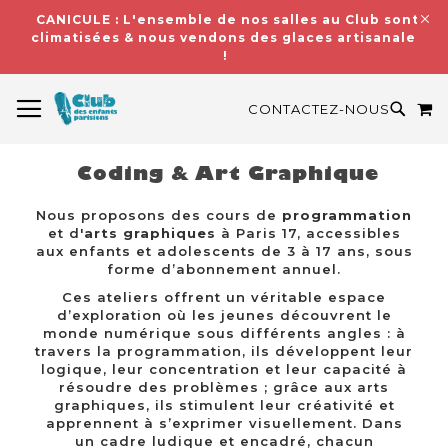
CANICULE : L'ensemble de nos salles au Club sont
climatisées & nous vendons des glaces artisanales
!
BASCULER LA NAVIGATION
M
RECH
CONTACTEZ-NOUS
Coding & Art Graphique
Nous proposons des cours de
programmation
et d'
arts graphiques
à Paris 17, accessibles
aux enfants et adolescents de 3 à 17 ans, sous
forme d’abonnement annuel.
Ces ateliers offrent un véritable espace
d’exploration où les jeunes découvrent le
monde numérique sous différents angles : à
travers la programmation, ils développent leur
logique, leur concentration et leur capacité à
résoudre des problèmes ; grâce aux arts
graphiques, ils stimulent leur créativité et
apprennent à s’exprimer visuellement. Dans
un cadre ludique et encadré, chacun