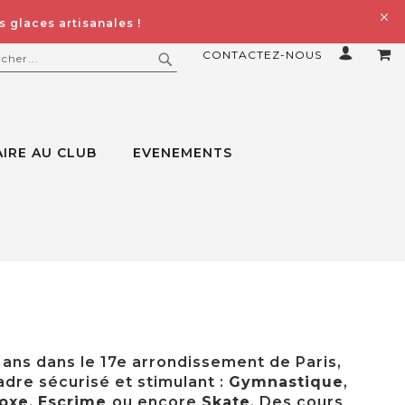
 glaces artisanales !
CONTACTEZ-NOUS
MO
ERCHER
RECHERCHER
IRE AU CLUB
EVENEMENTS
 ans dans le 17e arrondissement de Paris,
re sécurisé et stimulant :
Gymnastique
,
oxe
,
Escrime
ou encore
Skate
. Des cours