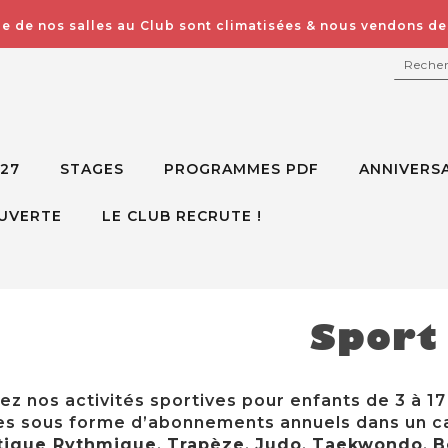
e de nos salles au Club sont climatisées & nous vendons des
RECH
027
STAGES
PROGRAMMES PDF
ANNIVERSA
UVERTE
LE CLUB RECRUTE !
Sport
z nos activités sportives pour enfants de 3 à 17
s sous forme d’abonnements annuels dans un cad
ique Rythmique
,
Trapèze
,
Judo
,
Taekwondo
,
B