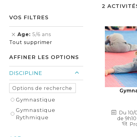
2
ACTIVITÉ
VOS FILTRES
Supprimer
Age
5/6 ans
cet
Tout supprimer
Élément
AFFINER LES OPTIONS
DISCIPLINE
Gymna
Gymnastique
Gymnastique
Du 10/0
Rythmique
de 9h10
Pro