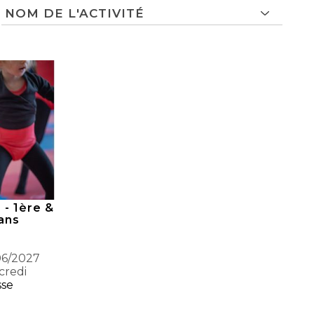
- 1ère &
ans
06/2027
credi
sse