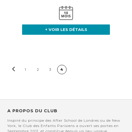
+ VOIR LES DÉTAILS
PAGE
Page
Précédent
Page
Vous lisez actuellement la page
Page
Page
1
2
3
4
A PROPOS DU CLUB
Inspiré du principe des After School de Londres ou de New
York, le Club des Enfants Parisiens a ouvert ses portes en
Septembre 2011, et constitue depuis un lieu unique,