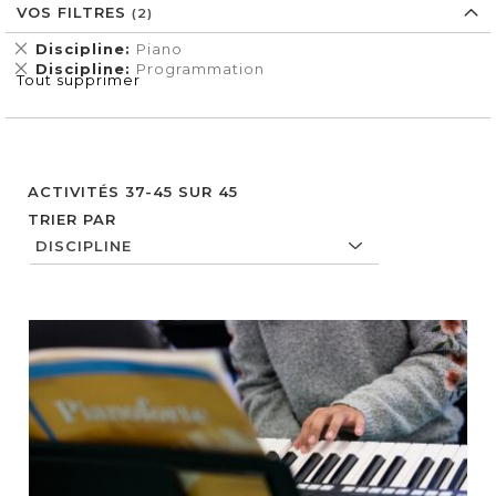
VOS FILTRES
Supprimer
Discipline
Piano
cet
Supprimer
Discipline
Programmation
Tout supprimer
Élément
cet
Élément
ACTIVITÉS
37
-
45
SUR
45
TRIER PAR