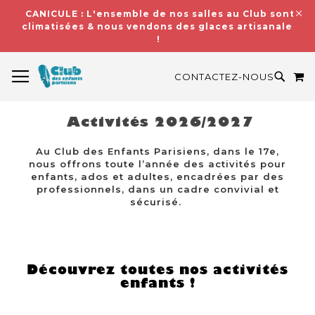
CANICULE : L'ensemble de nos salles au Club sont
climatisées & nous vendons des glaces artisanales
!
BASCULER LA NAVIGATION
M
RECH
CONTACTEZ-NOUS
Activités 2026/2027
Au Club des Enfants Parisiens, dans le 17e,
nous offrons toute l’année des activités pour
enfants, ados et adultes, encadrées par des
professionnels, dans un cadre convivial et
sécurisé.
Découvrez toutes nos activités
enfants !