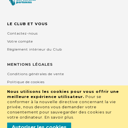
LE CLUB ET VOUS
Contactez-nous
Votre compte
Règlement intérieur du Club
MENTIONS LÉGALES
Conditions générales de vente
Politique de cookies
Mentions légales et CGU
Nous utilisons les cookies pour vous offrir une
meilleure expérience utilisateur.
Pour se
Protection de la vie privée
conformer à la nouvelle directive concernant la vie
privée, nous devons vous demander votre
consentement pour sauvegarder des cookies sur
RETROUVEZ NOUS SUR LES RÉSEAUX
votre ordinateur.
En savoir plus
.
Autoriser les cookies