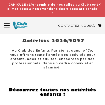
CANICULE : L'ensemble de nos salles au Club sont
climatisées & nous vendons des glaces artisanales
!
BASCULER LA NAVIGATION
M
RECH
CONTACTEZ-NOUS
Activités 2026/2027
Au Club des Enfants Parisiens, dans le 17e,
nous offrons toute l’année des activités pour
enfants, ados et adultes, encadrées par des
professionnels, dans un cadre convivial et
sécurisé.
Découvrez toutes nos activités
enfants !