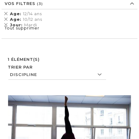
VOS FILTRES
Supprimer
Age
12/14 ans
cet
Supprimer
Age
10/12 ans
Élément
cet
Supprimer
Jour
Mardi
Tout supprimer
Élément
cet
Élément
1
ÉLÉMENT(S)
TRIER PAR