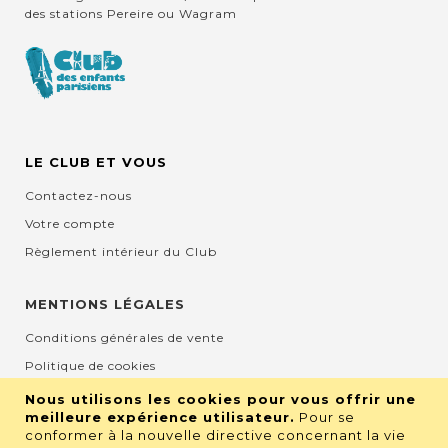
des stations Pereire ou Wagram
LE CLUB ET VOUS
Contactez-nous
Votre compte
Règlement intérieur du Club
MENTIONS LÉGALES
Conditions générales de vente
Politique de cookies
Mentions légales et CGU
Nous utilisons les cookies pour vous offrir une
meilleure expérience utilisateur.
Pour se
Protection de la vie privée
conformer à la nouvelle directive concernant la vie