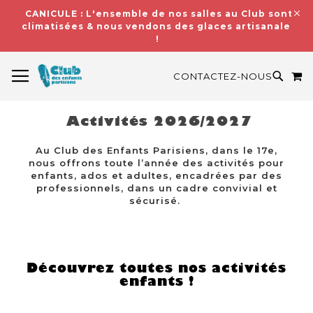
CANICULE : L'ensemble de nos salles au Club sont
climatisées & nous vendons des glaces artisanales
!
BASCULER LA NAVIGATION
M
RECH
CONTACTEZ-NOUS
Activités 2026/2027
Au Club des Enfants Parisiens, dans le 17e,
nous offrons toute l’année des activités pour
enfants, ados et adultes, encadrées par des
professionnels, dans un cadre convivial et
sécurisé.
Découvrez toutes nos activités
enfants !