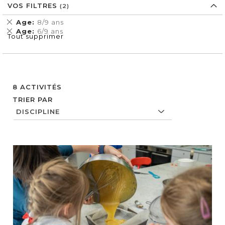
VOS FILTRES
Supprimer
Age
8/9 ans
cet
Supprimer
Age
6/9 ans
Tout supprimer
Élément
cet
Élément
8
ACTIVITÉS
TRIER PAR