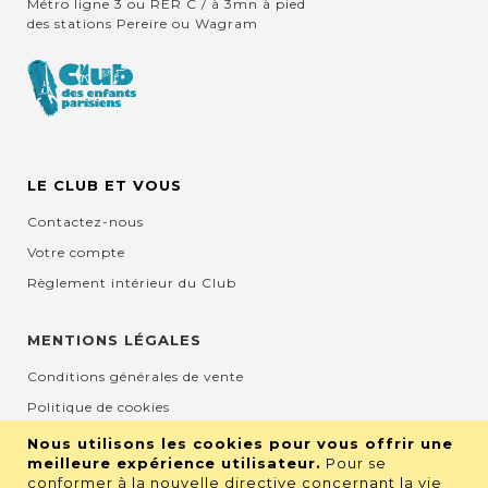
Métro ligne 3 ou RER C / à 3mn à pied
des stations Pereire ou Wagram
LE CLUB ET VOUS
Contactez-nous
Votre compte
Règlement intérieur du Club
MENTIONS LÉGALES
Conditions générales de vente
Politique de cookies
Mentions légales et CGU
Nous utilisons les cookies pour vous offrir une
meilleure expérience utilisateur.
Pour se
Protection de la vie privée
conformer à la nouvelle directive concernant la vie