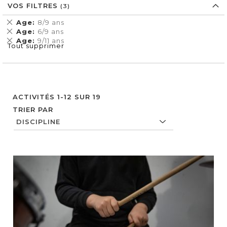
VOS FILTRES
Supprimer
Age
8/9 ans
cet
Supprimer
Age
6/9 ans
Élément
cet
Supprimer
Age
9/11 ans
Tout supprimer
Élément
cet
Élément
ACTIVITÉS
1
-
12
SUR
19
TRIER PAR