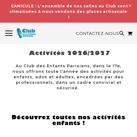
CANICULE : L'ensemble de nos salles au Club sont
climatisées & nous vendons des glaces artisanales
!
BASCULER LA NAVIGATION
M
RECH
CONTACTEZ-NOUS
Activités 2026/2027
Au Club des Enfants Parisiens, dans le 17e,
nous offrons toute l’année des activités pour
enfants, ados et adultes, encadrées par des
professionnels, dans un cadre convivial et
sécurisé.
Découvrez toutes nos activités
enfants !