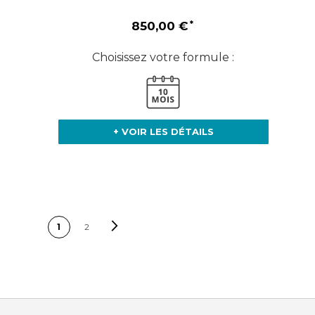
850,00 €
Choisissez votre formule :
+ VOIR LES DÉTAILS
PAGE
Page
Suivant
Vous lisez
Page
1
2
actuellement la page