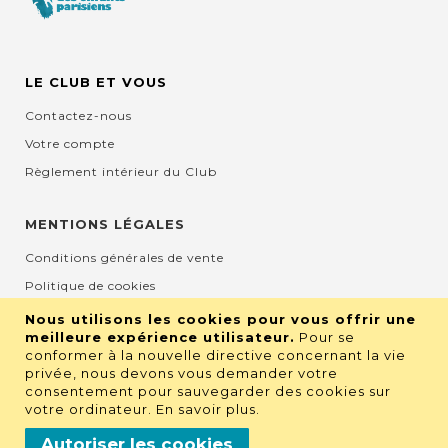
LE CLUB ET VOUS
Contactez-nous
Votre compte
Règlement intérieur du Club
MENTIONS LÉGALES
Conditions générales de vente
Politique de cookies
Mentions légales et CGU
Nous utilisons les cookies pour vous offrir une
meilleure expérience utilisateur.
Pour se
Protection de la vie privée
conformer à la nouvelle directive concernant la vie
privée, nous devons vous demander votre
consentement pour sauvegarder des cookies sur
RETROUVEZ NOUS SUR LES RÉSEAUX
votre ordinateur.
En savoir plus
.
Autoriser les cookies