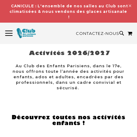
CANICULE : L'ensemble de nos salles au Club sont
climatisées & nous vendons des glaces artisanales
!
BASCULER LA NAVIGATION
M
RECH
CONTACTEZ-NOUS
Activités 2026/2027
Au Club des Enfants Parisiens, dans le 17e,
nous offrons toute l’année des activités pour
enfants, ados et adultes, encadrées par des
professionnels, dans un cadre convivial et
sécurisé.
Découvrez toutes nos activités
enfants !