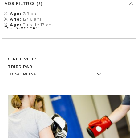
VOS FILTRES
Supprimer
Age
7/8 ans
cet
Supprimer
Age
12/16 ans
Élément
cet
Supprimer
Age
Plus de 17 ans
Tout supprimer
Élément
cet
Élément
8
ACTIVITÉS
TRIER PAR