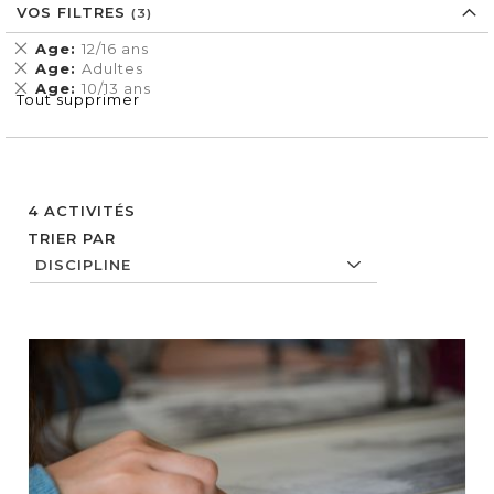
VOS FILTRES
Supprimer
Age
12/16 ans
cet
Supprimer
Age
Adultes
Élément
cet
Supprimer
Age
10/13 ans
Tout supprimer
Élément
cet
Élément
4
ACTIVITÉS
TRIER PAR