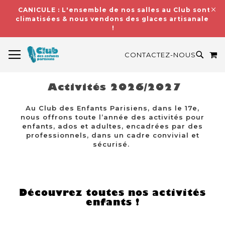
CANICULE : L'ensemble de nos salles au Club sont
climatisées & nous vendons des glaces artisanales
!
BASCULER LA NAVIGATION
M
RECH
CONTACTEZ-NOUS
Activités 2026/2027
Au Club des Enfants Parisiens, dans le 17e,
nous offrons toute l’année des activités pour
enfants, ados et adultes, encadrées par des
professionnels, dans un cadre convivial et
sécurisé.
Découvrez toutes nos activités
enfants !