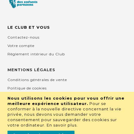
LE CLUB ET VOUS
Contactez-nous
Votre compte
Règlement intérieur du Club
MENTIONS LÉGALES
Conditions générales de vente
Politique de cookies
Mentions légales et CGU
Nous utilisons les cookies pour vous offrir une
meilleure expérience utilisateur.
Pour se
Protection de la vie privée
conformer à la nouvelle directive concernant la vie
privée, nous devons vous demander votre
consentement pour sauvegarder des cookies sur
RETROUVEZ NOUS SUR LES RÉSEAUX
votre ordinateur.
En savoir plus
.