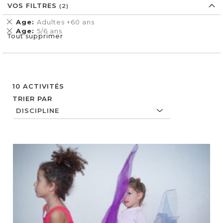
VOS FILTRES
Supprimer
Age
Adultes +60 ans
cet
Supprimer
Age
5/6 ans
Tout supprimer
Élément
cet
Élément
10
ACTIVITÉS
TRIER PAR