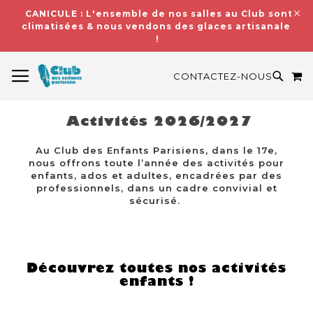
CANICULE : L'ensemble de nos salles au Club sont
climatisées & nous vendons des glaces artisanales
!
BASCULER LA NAVIGATION
M
RECH
CONTACTEZ-NOUS
Activités 2026/2027
Au Club des Enfants Parisiens, dans le 17e,
nous offrons toute l’année des activités pour
enfants, ados et adultes, encadrées par des
professionnels, dans un cadre convivial et
sécurisé.
Découvrez toutes nos activités
enfants !