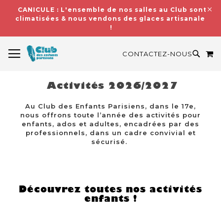
CANICULE : L'ensemble de nos salles au Club sont
climatisées & nous vendons des glaces artisanales
!
BASCULER LA NAVIGATION
M
RECH
CONTACTEZ-NOUS
Activités 2026/2027
Au Club des Enfants Parisiens, dans le 17e,
nous offrons toute l’année des activités pour
enfants, ados et adultes, encadrées par des
professionnels, dans un cadre convivial et
sécurisé.
Découvrez toutes nos activités
enfants !