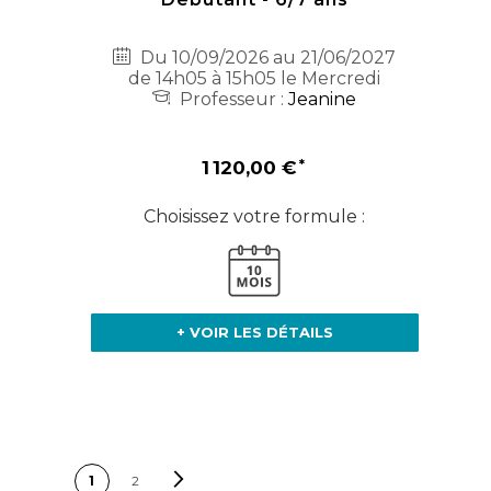
Du 10/09/2026 au 21/06/2027
de 14h05 à 15h05 le Mercredi
Professeur :
Jeanine
1 120,00 €
Choisissez votre formule :
+ VOIR LES DÉTAILS
PAGE
Page
Suivant
Vous lisez
Page
1
2