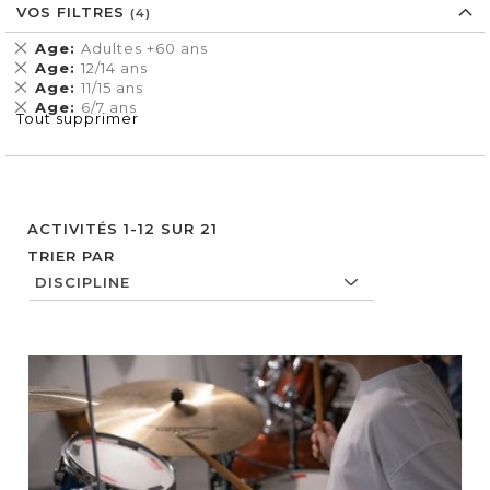
VOS FILTRES
Supprimer
Age
Adultes +60 ans
cet
Supprimer
Age
12/14 ans
Élément
cet
Supprimer
Age
11/15 ans
Élément
cet
Supprimer
Age
6/7 ans
Tout supprimer
Élément
cet
Élément
ACTIVITÉS
1
-
12
SUR
21
TRIER PAR