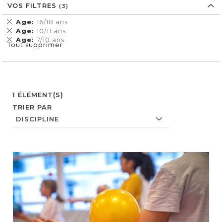
VOS FILTRES
Supprimer
Age
16/18 ans
cet
Supprimer
Age
10/11 ans
Élément
cet
Supprimer
Age
7/10 ans
Tout supprimer
Élément
cet
Élément
1
ÉLÉMENT(S)
TRIER PAR