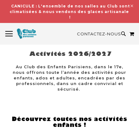
CANICULE : L'ensemble de nos salles au Club sont
climatisées & nous vendons des glaces artisanales
!
BASCULER LA NAVIGATION
M
RECH
CONTACTEZ-NOUS
Activités 2026/2027
Au Club des Enfants Parisiens, dans le 17e,
nous offrons toute l’année des activités pour
enfants, ados et adultes, encadrées par des
professionnels, dans un cadre convivial et
sécurisé.
Découvrez toutes nos activités
enfants !