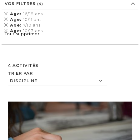
VOS FILTRES
Supprimer
Age
16/18 ans
cet
Supprimer
Age
10/11 ans
Élément
cet
Supprimer
Age
7/10 ans
Élément
cet
Supprimer
Age
10/13 ans
Tout supprimer
Élément
cet
Élément
4
ACTIVITÉS
TRIER PAR