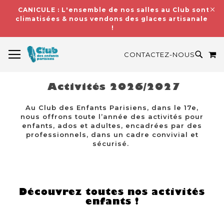
CANICULE : L'ensemble de nos salles au Club sont
climatisées & nous vendons des glaces artisanales
!
BASCULER LA NAVIGATION
M
RECH
CONTACTEZ-NOUS
Activités 2026/2027
Au Club des Enfants Parisiens, dans le 17e,
nous offrons toute l’année des activités pour
enfants, ados et adultes, encadrées par des
professionnels, dans un cadre convivial et
sécurisé.
Découvrez toutes nos activités
enfants !