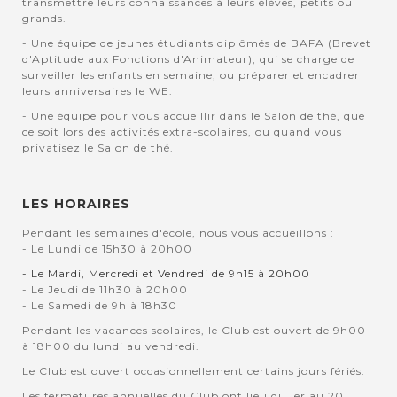
transmettre leurs connaissances à leurs élèves, petits ou
grands.
- Une équipe de jeunes étudiants diplômés de BAFA (Brevet
d'Aptitude aux Fonctions d'Animateur); qui se charge de
surveiller les enfants en semaine, ou préparer et encadrer
leurs anniversaires le WE.
- Une équipe pour vous accueillir dans le Salon de thé, que
ce soit lors des activités extra-scolaires, ou quand vous
privatisez le Salon de thé.
LES HORAIRES
Pendant les semaines d'école, nous vous accueillons :
- Le Lundi de 15h30 à 20h00
- Le Mardi, Mercredi et Vendredi de 9h15 à 20h00
- Le Jeudi de 11h30 à 20h00
- Le Samedi de 9h à 18h30
Pendant les vacances scolaires, le Club est ouvert de 9h00
à 18h00 du lundi au vendredi.
Le Club est ouvert occasionnellement certains jours fériés.
Les fermetures annuelles du Club ont lieu du 1er au 20