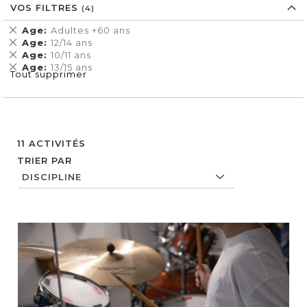
VOS FILTRES
Supprimer
Age
Adultes +60 ans
cet
Supprimer
Age
12/14 ans
Élément
cet
Supprimer
Age
10/11 ans
Élément
cet
Supprimer
Age
13/15 ans
Tout supprimer
Élément
cet
Élément
11
ACTIVITÉS
TRIER PAR