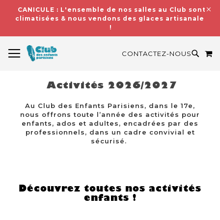
CANICULE : L'ensemble de nos salles au Club sont
climatisées & nous vendons des glaces artisanales
!
BASCULER LA NAVIGATION
M
RECH
CONTACTEZ-NOUS
Activités 2026/2027
Au Club des Enfants Parisiens, dans le 17e,
nous offrons toute l’année des activités pour
enfants, ados et adultes, encadrées par des
professionnels, dans un cadre convivial et
sécurisé.
Découvrez toutes nos activités
enfants !