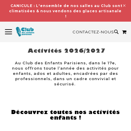
CANICULE : L'ensemble de nos salles au Club sont
climatisées & nous vendons des glaces artisanales
!
BASCULER LA NAVIGATION
M
RECH
CONTACTEZ-NOUS
Activités 2026/2027
Au Club des Enfants Parisiens, dans le 17e,
nous offrons toute l’année des activités pour
enfants, ados et adultes, encadrées par des
professionnels, dans un cadre convivial et
sécurisé.
Découvrez toutes nos activités
enfants !