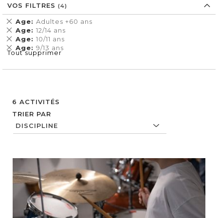
VOS FILTRES
Supprimer
Age
Adultes +60 ans
cet
Supprimer
Age
12/14 ans
Élément
cet
Supprimer
Age
10/11 ans
Élément
cet
Supprimer
Age
9/13 ans
Tout supprimer
Élément
cet
Élément
6
ACTIVITÉS
TRIER PAR