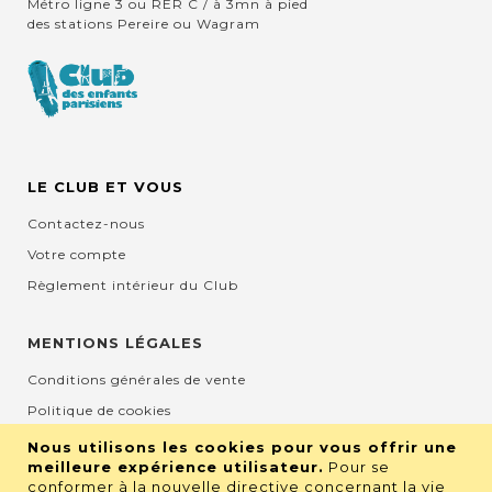
Métro ligne 3 ou RER C / à 3mn à pied
des stations Pereire ou Wagram
LE CLUB ET VOUS
Contactez-nous
Votre compte
Règlement intérieur du Club
MENTIONS LÉGALES
Conditions générales de vente
Politique de cookies
Mentions légales et CGU
Nous utilisons les cookies pour vous offrir une
meilleure expérience utilisateur.
Pour se
Protection de la vie privée
conformer à la nouvelle directive concernant la vie