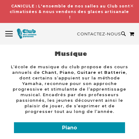
CANICULE : L'ensemble de nos salles au Club sont
climatisées & nous vendons des glaces artisanales
!
BASCULER LA NAVIGATION
M
RECH
CONTACTEZ-NOUS
Musique
L’école de musique du club propose des cours
annuels de
Chant
,
Piano
,
Guitare
et
Batterie
,
dont certains s’appuient sur la méthode
Yamaha, reconnue pour son approche
progressive et stimulante de l’apprentissage
musical. Encadrés par des professeurs
passionnés, les jeunes découvrent ainsi le
plaisir de jouer, de s’exprimer et de
progresser tout au long de l’année.
Piano