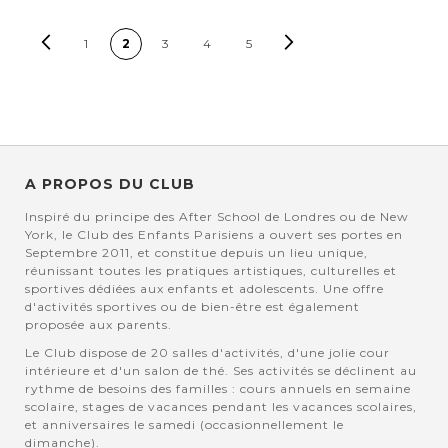
PAGE
Page
Précédent
Page
Suivant
Vous lisez actuellement la page
Page
Page
Page
Page
1
2
3
4
5
A PROPOS DU CLUB
Inspiré du principe des After School de Londres ou de New
York, le Club des Enfants Parisiens a ouvert ses portes en
Septembre 2011, et constitue depuis un lieu unique,
réunissant toutes les pratiques artistiques, culturelles et
sportives dédiées aux enfants et adolescents. Une offre
d'activités sportives ou de bien-être est également
proposée aux parents.
Le Club dispose de 20 salles d'activités, d'une jolie cour
intérieure et d'un salon de thé. Ses activités se déclinent au
rythme de besoins des familles : cours annuels en semaine
scolaire, stages de vacances pendant les vacances scolaires,
et anniversaires le samedi (occasionnellement le
dimanche).