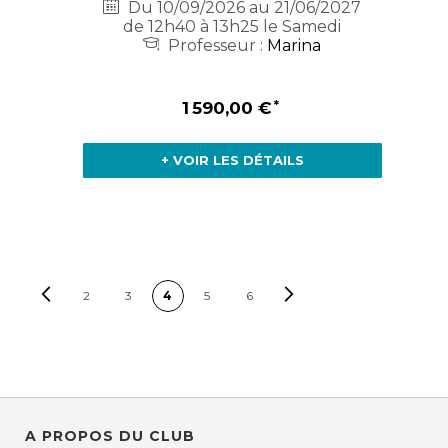
Du 10/09/2026 au 21/06/2027
de 12h40 à 13h25 le Samedi
Professeur :
Marina
1 590,00 €
+ VOIR LES DÉTAILS
PAGE
Page
Précédent
Page
Suivant
Vous lisez actuellement la page
Page
Page
Page
Page
2
3
4
5
6
A PROPOS DU CLUB