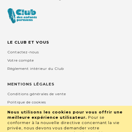
LE CLUB ET VOUS
Contactez-nous
Votre compte
Règlement intérieur du Club
MENTIONS LÉGALES
Conditions générales de vente
Politique de cookies
Mentions légales et CGU
Nous utilisons les cookies pour vous offrir une
meilleure expérience utilisateur.
Pour se
Protection de la vie privée
conformer à la nouvelle directive concernant la vie
privée, nous devons vous demander votre