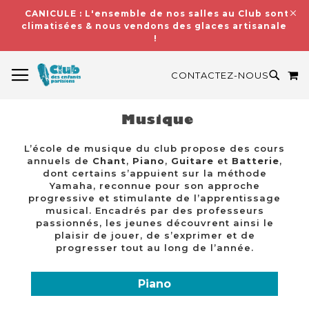
CANICULE : L'ensemble de nos salles au Club sont
climatisées & nous vendons des glaces artisanales
!
BASCULER LA NAVIGATION
M
RECH
CONTACTEZ-NOUS
Musique
L’école de musique du club propose des cours
annuels de
Chant
,
Piano
,
Guitare
et
Batterie
,
dont certains s’appuient sur la méthode
Yamaha, reconnue pour son approche
progressive et stimulante de l’apprentissage
musical. Encadrés par des professeurs
passionnés, les jeunes découvrent ainsi le
plaisir de jouer, de s’exprimer et de
progresser tout au long de l’année.
Piano